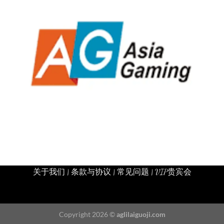
关于我们 | 条款与协议 | 常见问题 | VIP贵宾会
Copyright 2026 ©
aglilaiguoji.com