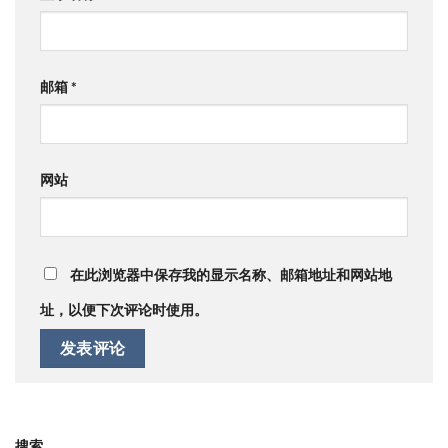
邮箱
*
网站
在此浏览器中保存我的显示名称、邮箱地址和网站地
址，以便下次评论时使用。
搜索