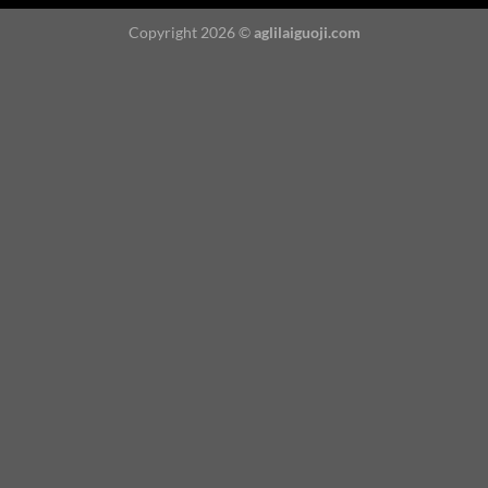
Copyright 2026 ©
aglilaiguoji.com