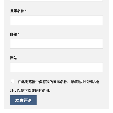
显示名称
*
邮箱
*
网站
在此浏览器中保存我的显示名称、邮箱地址和网站地
址，以便下次评论时使用。