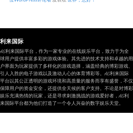
利来国际
AG利来国际平台，作为一家专业的在线娱乐平台，致力于为全
球用户提供丰富多彩的游戏体验。其先进的技术支持和卓越的用
户界面为玩家提供了多样化的游戏选择，涵盖经典的博彩游戏、
引人入胜的电子游戏以及激动人心的体育博彩等。AG利来国际
平台以其公正透明的游戏环境和高质量的服务而享有盛誉，不仅
保障用户的资金安全，还提供全天候的客户支持。不论是对博彩
娱乐充满热情的玩家，还是寻求刺激挑战的游戏爱好者，AG利
来国际平台都为他们打造了一个令人兴奋的数字娱乐天堂。