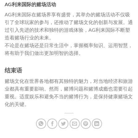
AG利来国际的赌场活动
AG利来国际在赌场界享有盛誉，其举办的赌场活动不仅吸
引了全球玩家的参与，还推动了赌场文化的创新与发展。通
过引入先进的技术和独特的游戏体验，AG利来国际不断塑
造着赌场行业的未来。
不论是在赌场还是日常生活中，掌握概率知识、运用智慧，
将有助于我们做出更加明智的选择。
结束语
赌场文化在世界各地都有其独特的魅力，对当地经济和旅游
业都具有重要影响。然而，赌博问题和赌博成瘾也需要引起
重视。适度娱乐和避免不当的赌博行为，是保持健康赌场文
化的关键。