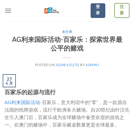
跳
登
注
到
录
册
内
容
未分类
AG利来国际活动-百家乐：探索世界最
公平的赌戏
POSTED ON
2024年6月27日
BY
ADMIN1
27
6 月
百家乐的起源与流行
AG利来国际活动
-百家乐，意大利语中的“零”，是一款源自
法国的纸牌游戏，流行于欧洲各大赌场。自20世纪由叶汉先
生引入澳门后，百家乐成为全球赌场中备受欢迎的游戏之
一。在澳门的赌场中，百家乐赌桌数量更是全球最多。