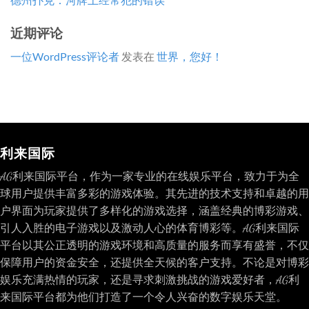
近期评论
一位WordPress评论者
发表在
世界，您好！
利来国际
AG利来国际平台，作为一家专业的在线娱乐平台，致力于为全
球用户提供丰富多彩的游戏体验。其先进的技术支持和卓越的用
户界面为玩家提供了多样化的游戏选择，涵盖经典的博彩游戏、
引人入胜的电子游戏以及激动人心的体育博彩等。AG利来国际
平台以其公正透明的游戏环境和高质量的服务而享有盛誉，不仅
保障用户的资金安全，还提供全天候的客户支持。不论是对博彩
娱乐充满热情的玩家，还是寻求刺激挑战的游戏爱好者，AG利
来国际平台都为他们打造了一个令人兴奋的数字娱乐天堂。