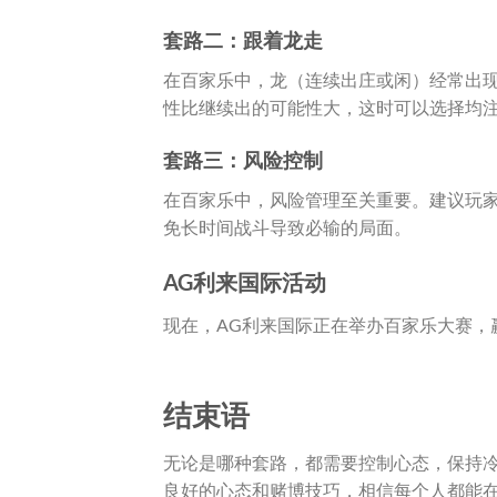
套路二：跟着龙走
在百家乐中，龙（连续出庄或闲）经常出
性比继续出的可能性大，这时可以选择均注
套路三：风险控制
在百家乐中，风险管理至关重要。建议玩家
免长时间战斗导致必输的局面。
AG利来国际活动
现在，AG利来国际正在举办百家乐大赛，
结束语
无论是哪种套路，都需要控制心态，保持
良好的心态和赌博技巧，相信每个人都能