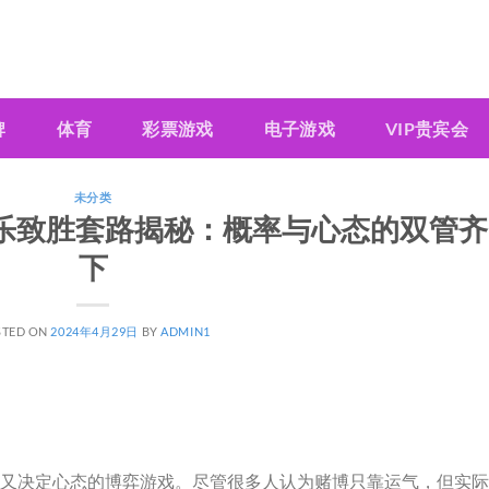
牌
体育
彩票游戏
电子游戏
VIP贵宾会
未分类
家乐致胜套路揭秘：概率与心态的双管齐
下
STED ON
2024年4月29日
BY
ADMIN1
气又决定心态的博弈游戏。尽管很多人认为赌博只靠运气，但实