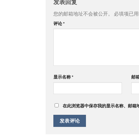
发表回复
您的邮箱地址不会被公开。
必填项已
评论
*
显示名称
*
邮
在此浏览器中保存我的显示名称、邮箱