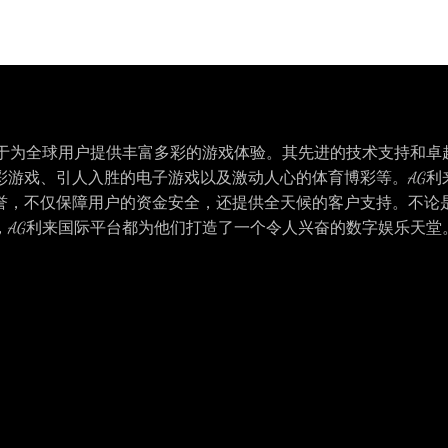
力于为全球用户提供丰富多彩的游戏体验。其先进的技术支持和卓
彩游戏、引人入胜的电子游戏以及激动人心的体育博彩等。AG利
誉，不仅保障用户的资金安全，还提供全天候的客户支持。不论
，AG利来国际平台都为他们打造了一个令人兴奋的数字娱乐天堂