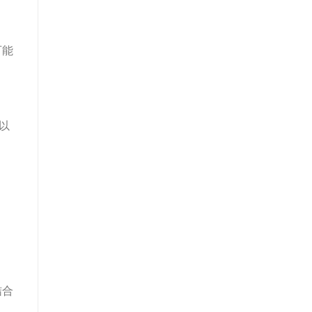
可能
以
结合