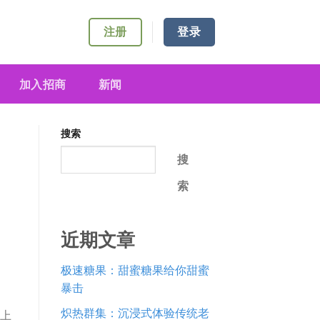
注册
登录
加入招商
新闻
搜索
搜
索
近期文章
极速糖果：甜蜜糖果给你甜蜜
暴击
炽热群集：沉浸式体验传统老
际上