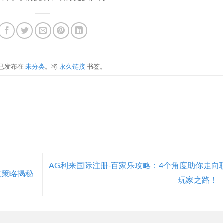
已发布在
未分类
。将
永久链接
书签。
AG利来国际注册-百家乐攻略：4个角度助你走向
胜策略揭秘
玩家之路！