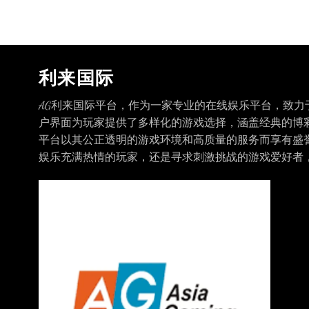
利来国际
AG利来国际平台，作为一家专业的在线娱乐平台，致
户界面为玩家提供了多样化的游戏选择，涵盖经典的博
平台以其公正透明的游戏环境和高质量的服务而享有盛
娱乐充满热情的玩家，还是寻求刺激挑战的游戏爱好者