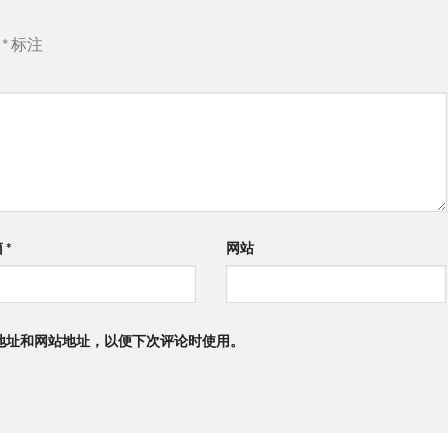
用
*
标注
箱
*
网站
地址和网站地址，以便下次评论时使用。