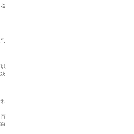
，趋
直到
可以
来决
家和
，百
据自