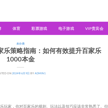
牌
体育
彩票游戏
电子游戏
VIP贵宾会
未分类
百家乐策略指南：如何有效提升百家乐
1000本金
STED ON
2024年6月9日
BY
ADMIN1
家乐玩家，你对百家乐的规则、玩法以及技巧应该非常熟悉了。但