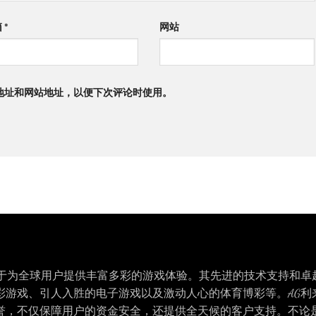
箱
*
网站
地址和网站地址，以便下次评论时使用。
力于为全球用户提供丰富多彩的游戏体验。其先进的技术支持和卓
彩游戏、引人入胜的电子游戏以及激动人心的体育博彩等。AG利
誉，不仅保障用户的资金安全，还提供全天候的客户支持。不论