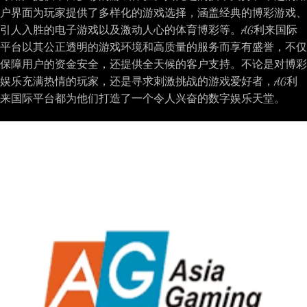
户界面为玩家提供了多样化的游戏选择，涵盖经典的博彩游戏、
引人入胜的电子游戏以及激动人心的体育博彩等。AG利来国际
平台以其公正透明的游戏环境和高质量的服务而享有盛誉，不仅
保障用户的资金安全，还提供全天候的客户支持。不论是对博彩
娱乐充满热情的玩家，还是寻求刺激挑战的游戏爱好者，AG利
来国际平台都为他们打造了一个令人兴奋的数字娱乐天堂。