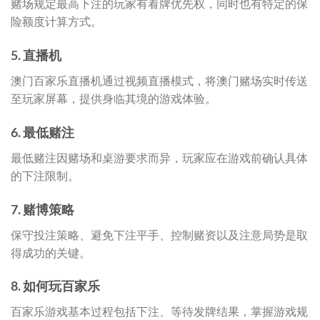
赌场规定最高下注的玩家有看牌优先权，同时也有特定的保
险额度计算方式。
5. 直播机
澳门百家乐直播机通过视频直播模式，将澳门赌场实时传送
至玩家屏幕，提供身临其境的游戏体验。
6. 最低赌注
最低赌注因赌场和桌游要求而异，玩家应在游戏前确认具体
的下注限制。
7. 赌博策略
保守投注策略、避免下注平手、控制赌资以及注意局势是取
得成功的关键。
8. 如何玩百家乐
百家乐游戏基本过程包括下注、等待发牌结果，掌握游戏规