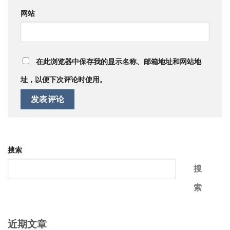
网站
在此浏览器中保存我的显示名称、邮箱地址和网站地
址，以便下次评论时使用。
搜索
搜
索
近期文章