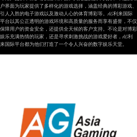
户界面为玩家提供了多样化的游戏选择，涵盖经典的博彩游戏、
引人入胜的电子游戏以及激动人心的体育博彩等。AG利来国际
平台以其公正透明的游戏环境和高质量的服务而享有盛誉，不仅
保障用户的资金安全，还提供全天候的客户支持。不论是对博彩
娱乐充满热情的玩家，还是寻求刺激挑战的游戏爱好者，AG利
来国际平台都为他们打造了一个令人兴奋的数字娱乐天堂。