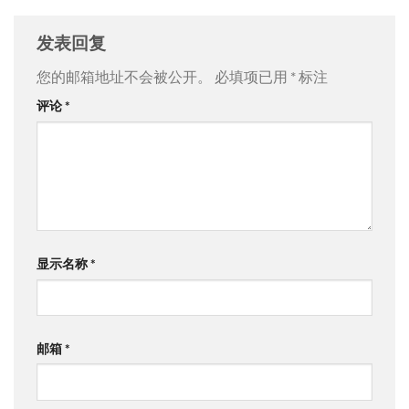
发表回复
您的邮箱地址不会被公开。
必填项已用
*
标注
评论
*
显示名称
*
邮箱
*