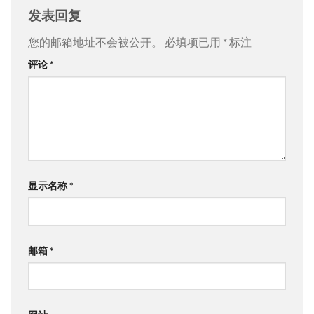
发表回复
您的邮箱地址不会被公开。
必填项已用
*
标注
评论
*
显示名称
*
邮箱
*