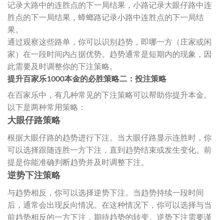
记录大路中的连胜点的下一局结果，小路记录大眼仔路中连
胜点的下一局结果，蟑螂路记录小路中连胜点的下一局结
果。
通过观察这些路单，你可以识别趋势，即哪一方（庄家或闲
家）在一段时间内占据优势。趋势通常是短期内的现象，因
此需要及时调整你的下注策略。
提升百家乐1000本金的必胜策略二：投注策略
在百家乐中，有几种常见的下注策略可以帮助你提升本金。
以下是两种常用策略：
大眼仔路策略
根据大眼仔路的趋势进行下注。当大眼仔路显示连胜时，你
可以选择跟随连胜一方下注，直到趋势结束或发生变化。前
提是你能准确判断趋势并及时调整下注。
逆势下注策略
与趋势相反，你可以选择逆势下注。当趋势持续一段时间
后，通常会出现反向情况。在这种情况下，你可以选择与当
前趋势相反的一方下注，期待趋势的转变。逆势下注需要谨