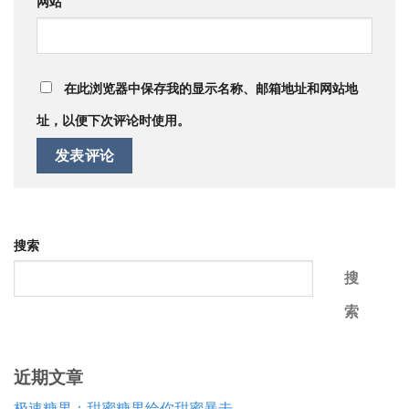
网站
在此浏览器中保存我的显示名称、邮箱地址和网站地
址，以便下次评论时使用。
搜索
搜
索
近期文章
极速糖果：甜蜜糖果给你甜蜜暴击