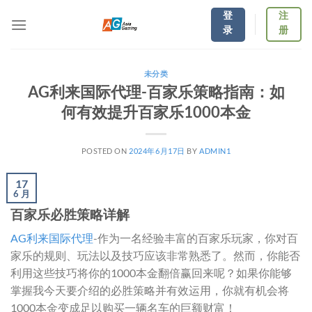
跳
登
注
到
录
册
内
容
未分类
AG利来国际代理-百家乐策略指南：如
何有效提升百家乐1000本金
POSTED ON
2024年6月17日
BY
ADMIN1
17
6 月
百家乐必胜策略详解
AG利来国际代理
-作为一名经验丰富的百家乐玩家，你对百
家乐的规则、玩法以及技巧应该非常熟悉了。然而，你能否
利用这些技巧将你的1000本金翻倍赢回来呢？如果你能够
掌握我今天要介绍的必胜策略并有效运用，你就有机会将
1000本金变成足以购买一辆名车的巨额财富！