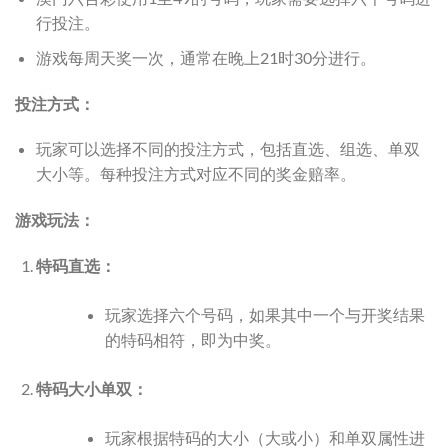
行投注。
游戏每周天奖一次，通常在晚上21时30分进行。
投注方式：
玩家可以选择不同的投注方式，包括直选、组选、单双
大小等。每种投注方式对应不同的奖金赔率。
游戏玩法：
特码直选：
玩家选择六个号码，如果其中一个与开奖结果
的特码相符，即为中奖。
特码大小单双：
玩家根据特码的大小（大或小）和单双属性进