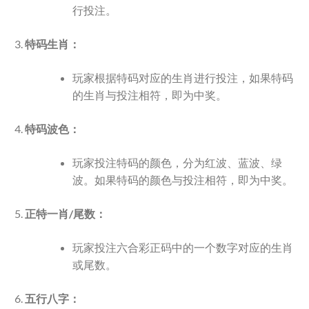
行投注。
特码生肖：
玩家根据特码对应的生肖进行投注，如果特码
的生肖与投注相符，即为中奖。
特码波色：
玩家投注特码的颜色，分为红波、蓝波、绿
波。如果特码的颜色与投注相符，即为中奖。
正特一肖/尾数：
玩家投注六合彩正码中的一个数字对应的生肖
或尾数。
五行八字：