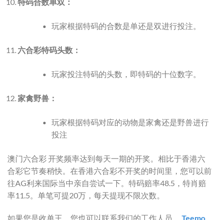
特码合数单双：
玩家根据特码的合数是单还是双进行投注。
六合彩特码头数：
玩家投注特码的头数，即特码的十位数字。
家禽野兽：
玩家根据特码对应的动物是家禽还是野兽进行
投注
澳门六合彩 开奖频率达到每天一期的开奖。相比于香港六
合彩它节奏稍快。在香港六合彩不开奖的时间里，您可以前
往AG利来国际当中亲自尝试一下。特码赔率48.5，特肖赔
率11.5。单笔可提20万，每天提现不限次数。
如果您是收单王，您也可以联系我们的工作人员，
Teemo