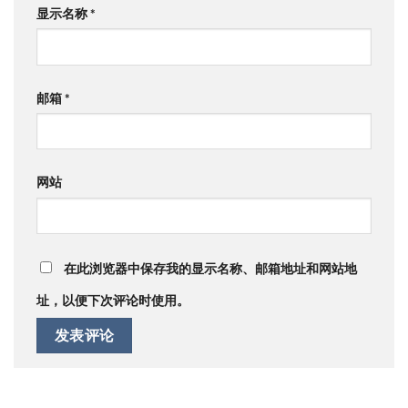
显示名称
*
邮箱
*
网站
在此浏览器中保存我的显示名称、邮箱地址和网站地
址，以便下次评论时使用。