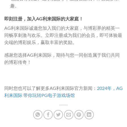
趣。
即刻注册，加入AG利来国际的大家庭！
AG利来国际诚邀您加入我们的大家庭，与博彩界的精英一
同畅享刺激与欢乐。立即注册成为我们的会员，即可体验最
尖端的博彩娱乐，赢取丰富的奖励。
感谢您选择AG利来国际，期待与您一同创造属于我们共同
的博彩传奇！
同时您也可以了解更多AG利来国际官方新闻：
2024年，AG
利来国际 带你玩转PG电子游戏场馆