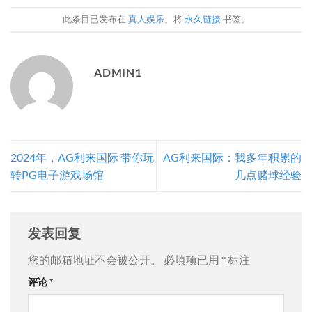
此条目已发布在
真人娱乐
。将
永久链接
书签。
ADMIN1
2024年，AG利来国际 带你玩
AG利来国际：我多年积累的
转PG电子游戏场馆
几点赌球经验
发表回复
您的邮箱地址不会被公开。
必填项已用
*
标注
评论
*