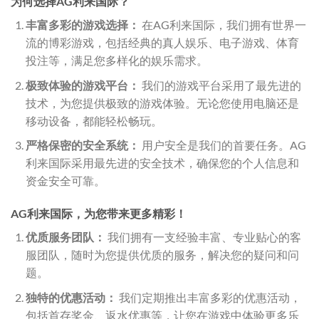
为何选择AG利来国际？
丰富多彩的游戏选择：
在AG利来国际，我们拥有世界一
流的博彩游戏，包括经典的真人娱乐、电子游戏、体育
投注等，满足您多样化的娱乐需求。
极致体验的游戏平台：
我们的游戏平台采用了最先进的
技术，为您提供极致的游戏体验。无论您使用电脑还是
移动设备，都能轻松畅玩。
严格保密的安全系统：
用户安全是我们的首要任务。AG
利来国际采用最先进的安全技术，确保您的个人信息和
资金安全可靠。
AG利来国际，为您带来更多精彩！
优质服务团队：
我们拥有一支经验丰富、专业贴心的客
服团队，随时为您提供优质的服务，解决您的疑问和问
题。
独特的优惠活动：
我们定期推出丰富多彩的优惠活动，
包括首存奖金、返水优惠等，让您在游戏中体验更多乐